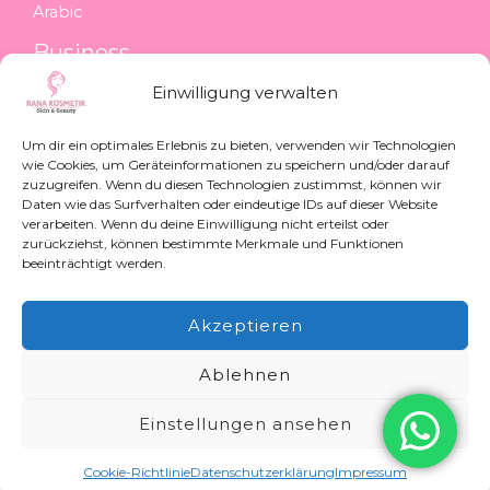
Arabic
Business
Einwilligung verwalten
Impressum
Datenschutzerklärung
Um dir ein optimales Erlebnis zu bieten, verwenden wir Technologien
Cookie-Richtlinie (EU)
wie Cookies, um Geräteinformationen zu speichern und/oder darauf
zuzugreifen. Wenn du diesen Technologien zustimmst, können wir
Kontakt
Daten wie das Surfverhalten oder eindeutige IDs auf dieser Website
verarbeiten. Wenn du deine Einwilligung nicht erteilst oder
Hildesheimer Str. 74, 30880 Laatzen
zurückziehst, können bestimmte Merkmale und Funktionen
beeinträchtigt werden.
info@ranakosmetik.de
01573 0499926
Akzeptieren
Ablehnen
Copyright © 2026 Rana Kosmetik | Powered by
Einstellungen ansehen
[
phamdesigns.de
]
Cookie-Richtlinie
Datenschutzerklärung
Impressum